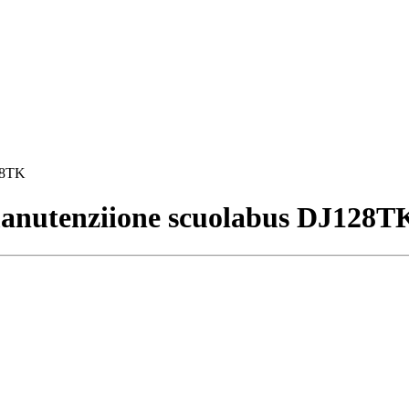
28TK
manutenziione scuolabus DJ128T