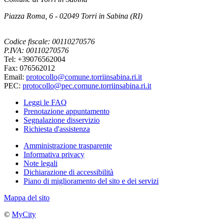
Piazza Roma, 6 - 02049 Torri in Sabina (RI)
Codice fiscale: 00110270576
P.IVA: 00110270576
Tel: +39076562004
Fax: 076562012
Email:
protocollo@comune.torriinsabina.ri.it
PEC:
protocollo@pec.comune.torriinsabina.ri.it
Leggi le FAQ
Prenotazione appuntamento
Segnalazione disservizio
Richiesta d'assistenza
Amministrazione trasparente
Informativa privacy
Note legali
Dichiarazione di accessibilità
Piano di miglioramento del sito e dei servizi
Mappa del sito
©
MyCity