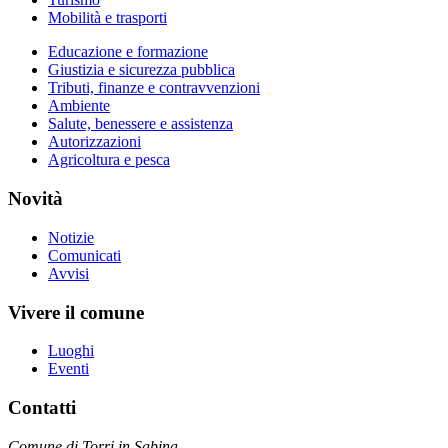
Mobilità e trasporti
Educazione e formazione
Giustizia e sicurezza pubblica
Tributi, finanze e contravvenzioni
Ambiente
Salute, benessere e assistenza
Autorizzazioni
Agricoltura e pesca
Novità
Notizie
Comunicati
Avvisi
Vivere il comune
Luoghi
Eventi
Contatti
Comune di Torri in Sabina