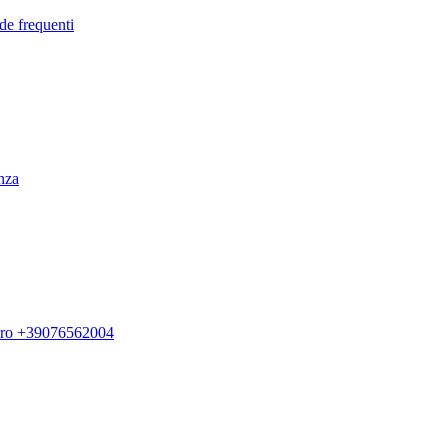
de frequenti
enza
ero +39076562004