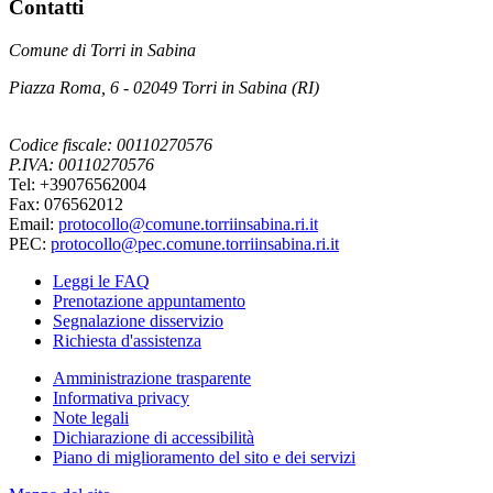
Contatti
Comune di Torri in Sabina
Piazza Roma, 6 - 02049 Torri in Sabina (RI)
Codice fiscale: 00110270576
P.IVA: 00110270576
Tel: +39076562004
Fax: 076562012
Email:
protocollo@comune.torriinsabina.ri.it
PEC:
protocollo@pec.comune.torriinsabina.ri.it
Leggi le FAQ
Prenotazione appuntamento
Segnalazione disservizio
Richiesta d'assistenza
Amministrazione trasparente
Informativa privacy
Note legali
Dichiarazione di accessibilità
Piano di miglioramento del sito e dei servizi