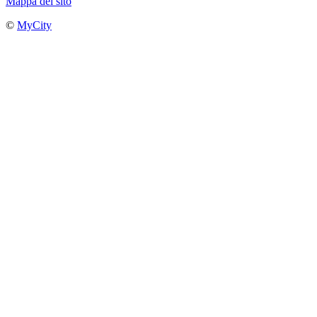
Mappa del sito
©
MyCity