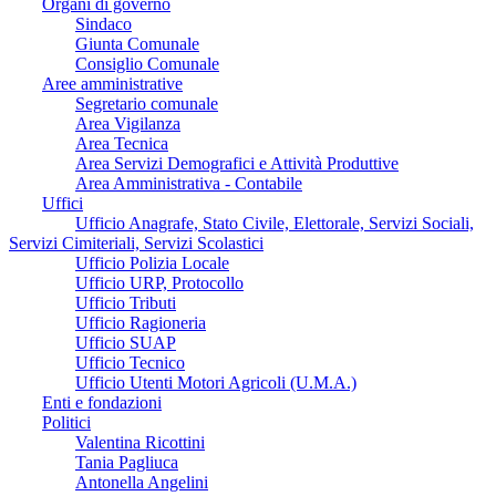
Organi di governo
Sindaco
Giunta Comunale
Consiglio Comunale
Aree amministrative
Segretario comunale
Area Vigilanza
Area Tecnica
Area Servizi Demografici e Attività Produttive
Area Amministrativa - Contabile
Uffici
Ufficio Anagrafe, Stato Civile, Elettorale, Servizi Sociali,
Servizi Cimiteriali, Servizi Scolastici
Ufficio Polizia Locale
Ufficio URP, Protocollo
Ufficio Tributi
Ufficio Ragioneria
Ufficio SUAP
Ufficio Tecnico
Ufficio Utenti Motori Agricoli (U.M.A.)
Enti e fondazioni
Politici
Valentina Ricottini
Tania Pagliuca
Antonella Angelini