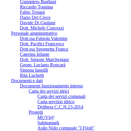
Giampiero Bagliani
Riccardo Tonnina
Fabio Troiani
Dario Del Croce
Davide Di Giuliani
Dott. Michele Concezzi
Personale amministrativo
Dott.ssa Fabiola Valentini
Dott. Pacifici Francesco
Dott.ssa Spognetta Franca
Caterina Infante
Dott. Simone Marchegiani
Geom. Luciano Roncarà
Simona Iannilli
Rita Luchetti
Documenti e dati
Documenti funzionamento interno
Carta dei servizi idrici
Carta dei servizi comunali
Carta servizio idrico
Delibera C.C.N.23-2014
Progetti
MUVI@
Sabinamark
Asilo Nido comunale "I Fijoli"