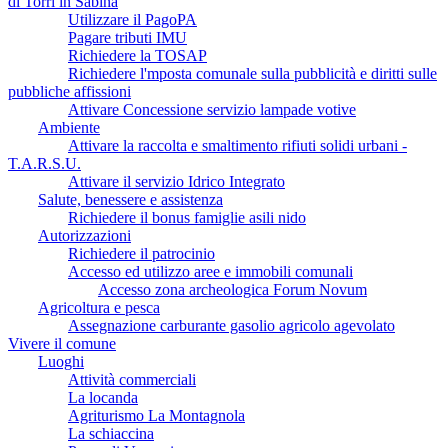
di Torri in Sabina
Utilizzare il PagoPA
Pagare tributi IMU
Richiedere la TOSAP
Richiedere l'mposta comunale sulla pubblicità e diritti sulle
pubbliche affissioni
Attivare Concessione servizio lampade votive
Ambiente
Attivare la raccolta e smaltimento rifiuti solidi urbani -
T.A.R.S.U.
Attivare il servizio Idrico Integrato
Salute, benessere e assistenza
Richiedere il bonus famiglie asili nido
Autorizzazioni
Richiedere il patrocinio
Accesso ed utilizzo aree e immobili comunali
Accesso zona archeologica Forum Novum
Agricoltura e pesca
Assegnazione carburante gasolio agricolo agevolato
Vivere il comune
Luoghi
Attività commerciali
La locanda
Agriturismo La Montagnola
La schiaccina