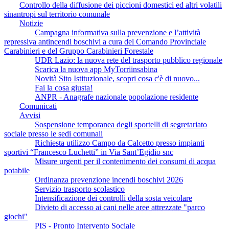
Controllo della diffusione dei piccioni domestici ed altri volatili
sinantropi sul territorio comunale
Notizie
Campagna informativa sulla prevenzione e l’attività
repressiva antincendi boschivi a cura del Comando Provinciale
Carabinieri e del Gruppo Carabinieri Forestale
UDR Lazio: la nuova rete del trasporto pubblico regionale
Scarica la nuova app MyTorriinsabina
Novità Sito Istituzionale, scopri cosa c'è di nuovo...
Fai la cosa giusta!
ANPR - Anagrafe nazionale popolazione residente
Comunicati
Avvisi
Sospensione temporanea degli sportelli di segretariato
sociale presso le sedi comunali
Richiesta utilizzo Campo da Calcetto presso impianti
sportivi “Francesco Luchetti” in Via Sant’Egidio snc
Misure urgenti per il contenimento dei consumi di acqua
potabile
Ordinanza prevenzione incendi boschivi 2026
Servizio trasporto scolastico
Intensificazione dei controlli della sosta veicolare
Divieto di accesso ai cani nelle aree attrezzate "parco
giochi"
PIS - Pronto Intervento Sociale