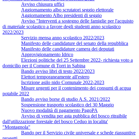
Avviso chiusura uffici
Aggiornamento albo scrutatori seggio elettorale
Aggiornamento Albo presidenti di seggio
Avviso "Interventi a sostegno delle famiglie per l'acquisto
di materiale scolastico a favore degli studenti anno scolastico
2022/2023
Servizio mensa anno scolastico 2022/2023
Manifesto delle candidature del senato della repubblica
Manifesto delle candidature camera dei deputati
Approvigionamento Idrico
Elezioni politiche del 25 Settembre 2022- richiesta voto a
domicilio per il Comune di Torri in Sabina
Bando avviso libri di testo 2022/2023
Elettori temporaneamente all'estero
Iscrizione asilo nido Comunale 2022-2023
Misure urgenti per il contenimento dei consumi di acqua
potabile 2022
Bando avviso borse di studio A.S. 2021/2022
Sospensione trasporto scolastico del 30 Maggio
Nuovo modalità di pagamento PagoPA
Avviso di vendita per asta pubblica del bosco ritraibile
dall'utilizzazione forestale del bosco Ceduo in localita'
"Montagnola"
Bando per il Servizio civile universale e schede riassuntive
progetti