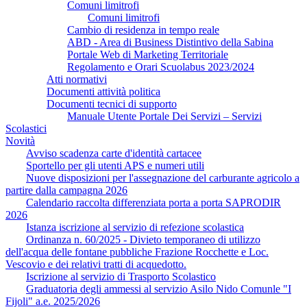
Comuni limitrofi
Comuni limitrofi
Cambio di residenza in tempo reale
ABD - Area di Business Distintivo della Sabina
Portale Web di Marketing Territoriale
Regolamento e Orari Scuolabus 2023/2024
Atti normativi
Documenti attività politica
Documenti tecnici di supporto
Manuale Utente Portale Dei Servizi – Servizi
Scolastici
Novità
Avviso scadenza carte d'identità cartacee
Sportello per gli utenti APS e numeri utili
Nuove disposizioni per l'assegnazione del carburante agricolo a
partire dalla campagna 2026
Calendario raccolta differenziata porta a porta SAPRODIR
2026
Istanza iscrizione al servizio di refezione scolastica
Ordinanza n. 60/2025 - Divieto temporaneo di utilizzo
dell'acqua delle fontane pubbliche Frazione Rocchette e Loc.
Vescovio e dei relativi tratti di acquedotto.
Iscrizione al servizio di Trasporto Scolastico
Graduatoria degli ammessi al servizio Asilo Nido Comunle "I
Fijoli" a.e. 2025/2026