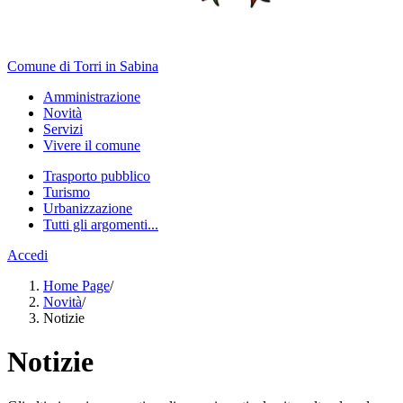
Comune di Torri in Sabina
Amministrazione
Novità
Servizi
Vivere il comune
Trasporto pubblico
Turismo
Urbanizzazione
Tutti gli argomenti...
Accedi
Home Page
/
Novità
/
Notizie
Notizie