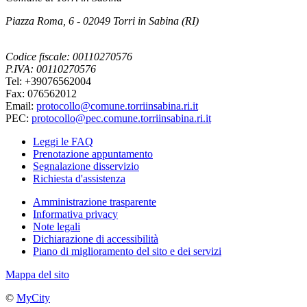
Piazza Roma, 6 - 02049 Torri in Sabina (RI)
Codice fiscale: 00110270576
P.IVA: 00110270576
Tel: +39076562004
Fax: 076562012
Email:
protocollo@comune.torriinsabina.ri.it
PEC:
protocollo@pec.comune.torriinsabina.ri.it
Leggi le FAQ
Prenotazione appuntamento
Segnalazione disservizio
Richiesta d'assistenza
Amministrazione trasparente
Informativa privacy
Note legali
Dichiarazione di accessibilità
Piano di miglioramento del sito e dei servizi
Mappa del sito
©
MyCity