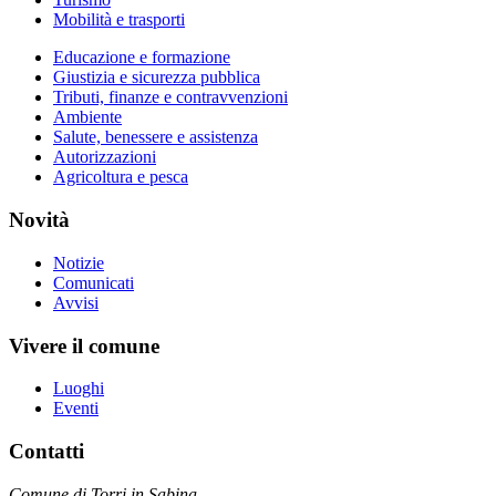
Mobilità e trasporti
Educazione e formazione
Giustizia e sicurezza pubblica
Tributi, finanze e contravvenzioni
Ambiente
Salute, benessere e assistenza
Autorizzazioni
Agricoltura e pesca
Novità
Notizie
Comunicati
Avvisi
Vivere il comune
Luoghi
Eventi
Contatti
Comune di Torri in Sabina