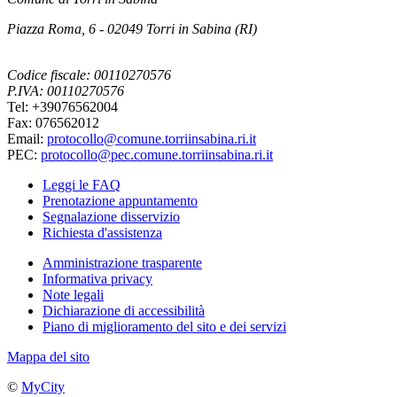
Piazza Roma, 6 - 02049 Torri in Sabina (RI)
Codice fiscale: 00110270576
P.IVA: 00110270576
Tel: +39076562004
Fax: 076562012
Email:
protocollo@comune.torriinsabina.ri.it
PEC:
protocollo@pec.comune.torriinsabina.ri.it
Leggi le FAQ
Prenotazione appuntamento
Segnalazione disservizio
Richiesta d'assistenza
Amministrazione trasparente
Informativa privacy
Note legali
Dichiarazione di accessibilità
Piano di miglioramento del sito e dei servizi
Mappa del sito
©
MyCity