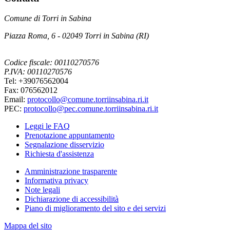
Comune di Torri in Sabina
Piazza Roma, 6 - 02049 Torri in Sabina (RI)
Codice fiscale: 00110270576
P.IVA: 00110270576
Tel: +39076562004
Fax: 076562012
Email:
protocollo@comune.torriinsabina.ri.it
PEC:
protocollo@pec.comune.torriinsabina.ri.it
Leggi le FAQ
Prenotazione appuntamento
Segnalazione disservizio
Richiesta d'assistenza
Amministrazione trasparente
Informativa privacy
Note legali
Dichiarazione di accessibilità
Piano di miglioramento del sito e dei servizi
Mappa del sito