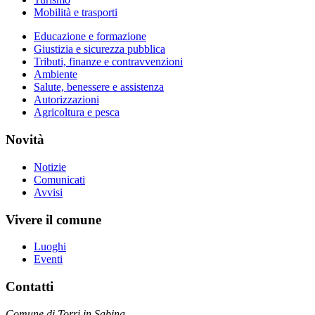
Mobilità e trasporti
Educazione e formazione
Giustizia e sicurezza pubblica
Tributi, finanze e contravvenzioni
Ambiente
Salute, benessere e assistenza
Autorizzazioni
Agricoltura e pesca
Novità
Notizie
Comunicati
Avvisi
Vivere il comune
Luoghi
Eventi
Contatti
Comune di Torri in Sabina