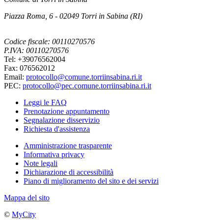
Piazza Roma, 6 - 02049 Torri in Sabina (RI)
Codice fiscale: 00110270576
P.IVA: 00110270576
Tel: +39076562004
Fax: 076562012
Email:
protocollo@comune.torriinsabina.ri.it
PEC:
protocollo@pec.comune.torriinsabina.ri.it
Leggi le FAQ
Prenotazione appuntamento
Segnalazione disservizio
Richiesta d'assistenza
Amministrazione trasparente
Informativa privacy
Note legali
Dichiarazione di accessibilità
Piano di miglioramento del sito e dei servizi
Mappa del sito
©
MyCity