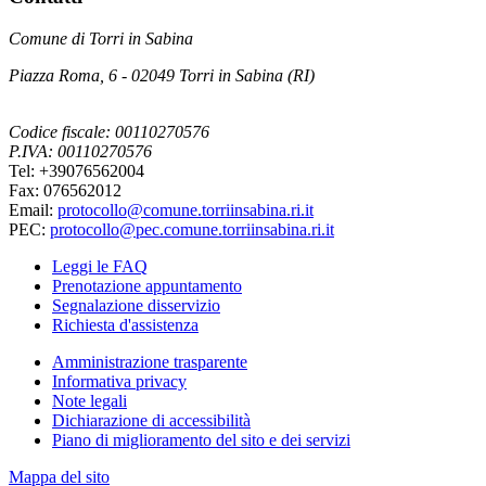
Comune di Torri in Sabina
Piazza Roma, 6 - 02049 Torri in Sabina (RI)
Codice fiscale: 00110270576
P.IVA: 00110270576
Tel: +39076562004
Fax: 076562012
Email:
protocollo@comune.torriinsabina.ri.it
PEC:
protocollo@pec.comune.torriinsabina.ri.it
Leggi le FAQ
Prenotazione appuntamento
Segnalazione disservizio
Richiesta d'assistenza
Amministrazione trasparente
Informativa privacy
Note legali
Dichiarazione di accessibilità
Piano di miglioramento del sito e dei servizi
Mappa del sito