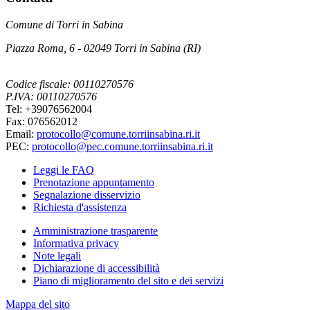
Comune di Torri in Sabina
Piazza Roma, 6 - 02049 Torri in Sabina (RI)
Codice fiscale: 00110270576
P.IVA: 00110270576
Tel: +39076562004
Fax: 076562012
Email:
protocollo@comune.torriinsabina.ri.it
PEC:
protocollo@pec.comune.torriinsabina.ri.it
Leggi le FAQ
Prenotazione appuntamento
Segnalazione disservizio
Richiesta d'assistenza
Amministrazione trasparente
Informativa privacy
Note legali
Dichiarazione di accessibilità
Piano di miglioramento del sito e dei servizi
Mappa del sito