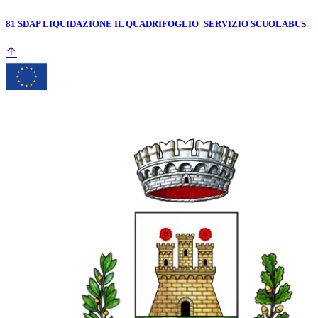
81 SDAP LIQUIDAZIONE IL QUADRIFOGLIO_SERVIZIO SCUOLABUS