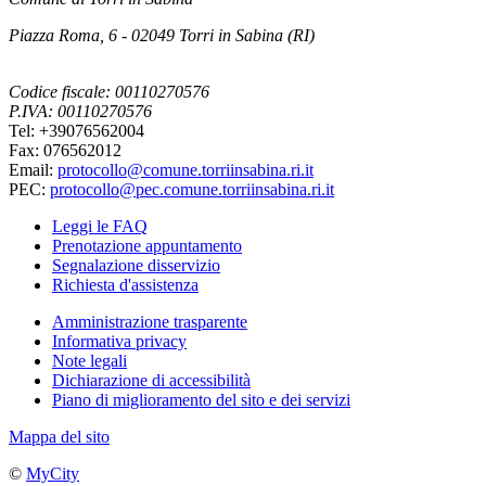
Piazza Roma, 6 - 02049 Torri in Sabina (RI)
Codice fiscale: 00110270576
P.IVA: 00110270576
Tel: +39076562004
Fax: 076562012
Email:
protocollo@comune.torriinsabina.ri.it
PEC:
protocollo@pec.comune.torriinsabina.ri.it
Leggi le FAQ
Prenotazione appuntamento
Segnalazione disservizio
Richiesta d'assistenza
Amministrazione trasparente
Informativa privacy
Note legali
Dichiarazione di accessibilità
Piano di miglioramento del sito e dei servizi
Mappa del sito
©
MyCity