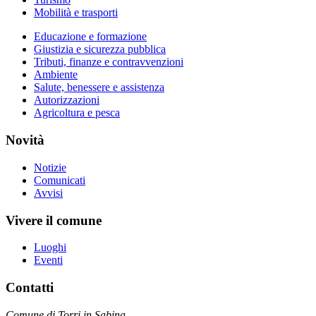
Mobilità e trasporti
Educazione e formazione
Giustizia e sicurezza pubblica
Tributi, finanze e contravvenzioni
Ambiente
Salute, benessere e assistenza
Autorizzazioni
Agricoltura e pesca
Novità
Notizie
Comunicati
Avvisi
Vivere il comune
Luoghi
Eventi
Contatti
Comune di Torri in Sabina