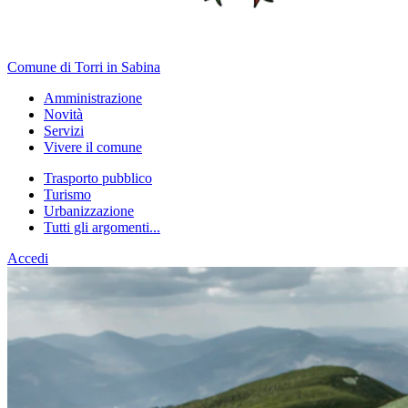
Comune di Torri in Sabina
Amministrazione
Novità
Servizi
Vivere il comune
Trasporto pubblico
Turismo
Urbanizzazione
Tutti gli argomenti...
Accedi