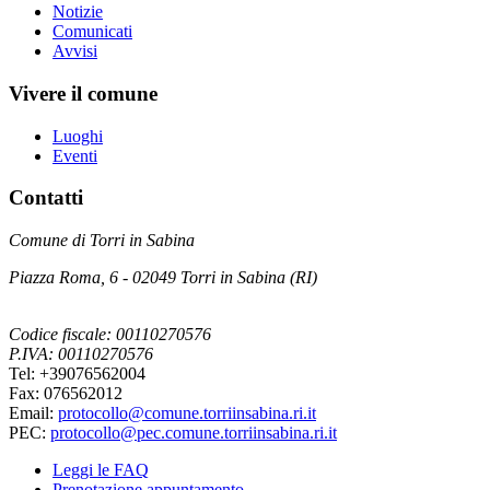
Notizie
Comunicati
Avvisi
Vivere il comune
Luoghi
Eventi
Contatti
Comune di Torri in Sabina
Piazza Roma, 6 - 02049 Torri in Sabina (RI)
Codice fiscale: 00110270576
P.IVA: 00110270576
Tel: +39076562004
Fax: 076562012
Email:
protocollo@comune.torriinsabina.ri.it
PEC:
protocollo@pec.comune.torriinsabina.ri.it
Leggi le FAQ
Prenotazione appuntamento