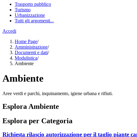
Trasporto pubblico
Turismo
Urbanizzazione
Tutti gli argomenti...
Accedi
Home Page
/
Amministrazione
/
Documenti e dati
/
Modulistica
/
Ambiente
Ambiente
Aree verdi e parchi, inquinamento, igiene urbana e rifiuti.
Esplora Ambiente
Esplora per Categoria
Richiesta rilascio autorizzazione per il taglio piante c