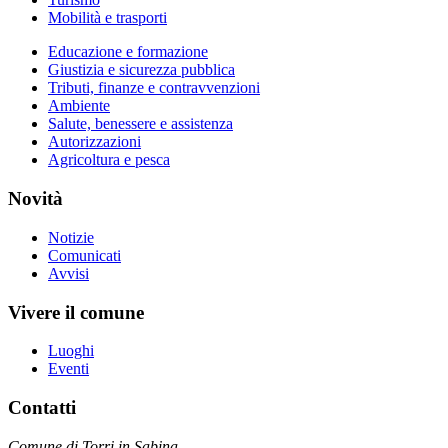
Mobilità e trasporti
Educazione e formazione
Giustizia e sicurezza pubblica
Tributi, finanze e contravvenzioni
Ambiente
Salute, benessere e assistenza
Autorizzazioni
Agricoltura e pesca
Novità
Notizie
Comunicati
Avvisi
Vivere il comune
Luoghi
Eventi
Contatti
Comune di Torri in Sabina