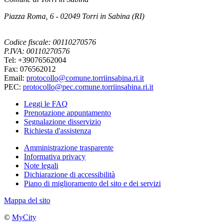
Piazza Roma, 6 - 02049 Torri in Sabina (RI)
Codice fiscale: 00110270576
P.IVA: 00110270576
Tel: +39076562004
Fax: 076562012
Email:
protocollo@comune.torriinsabina.ri.it
PEC:
protocollo@pec.comune.torriinsabina.ri.it
Leggi le FAQ
Prenotazione appuntamento
Segnalazione disservizio
Richiesta d'assistenza
Amministrazione trasparente
Informativa privacy
Note legali
Dichiarazione di accessibilità
Piano di miglioramento del sito e dei servizi
Mappa del sito
©
MyCity