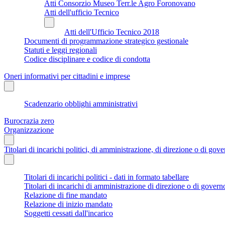
Atti Consorzio Museo Terr.le Agro Foronovano
Atti dell'ufficio Tecnico
Atti dell'Ufficio Tecnico 2018
Documenti di programmazione strategico gestionale
Statuti e leggi regionali
Codice disciplinare e codice di condotta
Oneri informativi per cittadini e imprese
Scadenzario obblighi amministrativi
Burocrazia zero
Organizzazione
Titolari di incarichi politici, di amministrazione, di direzione o di gov
Titolari di incarichi politici - dati in formato tabellare
Titolari di incarichi di amministrazione di direzione o di govern
Relazione di fine mandato
Relazione di inizio mandato
Soggetti cessati dall'incarico