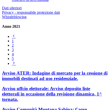
Dati ulteriori
Privacy - responsabile protezione dati
Whistleblowing
Anno 2021
Pagina
precedente
1
2
3
4
5
Pagina
successiva
Avviso ATER: Indagine di mercato per la cessione di
immobili destinati ad uso residenziale.
Avviso uffcio elettorale: Avviso deposito liste
elettorali in occasione della revisione dinamica, 1^
tornata.
Avviso Comunità Montana Sabina: Corso