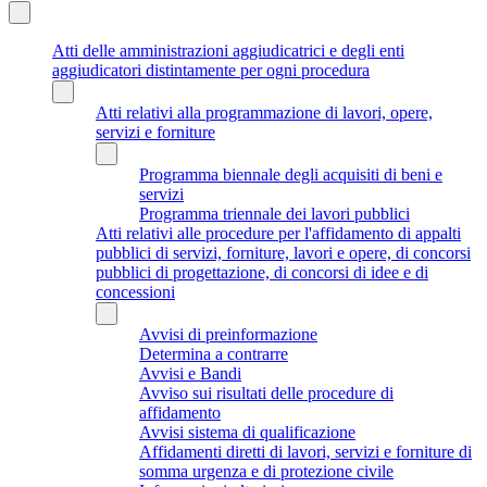
Atti delle amministrazioni aggiudicatrici e degli enti
aggiudicatori distintamente per ogni procedura
Atti relativi alla programmazione di lavori, opere,
servizi e forniture
Programma biennale degli acquisiti di beni e
servizi
Programma triennale dei lavori pubblici
Atti relativi alle procedure per l'affidamento di appalti
pubblici di servizi, forniture, lavori e opere, di concorsi
pubblici di progettazione, di concorsi di idee e di
concessioni
Avvisi di preinformazione
Determina a contrarre
Avvisi e Bandi
Avviso sui risultati delle procedure di
affidamento
Avvisi sistema di qualificazione
Affidamenti diretti di lavori, servizi e forniture di
somma urgenza e di protezione civile