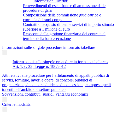
Informazioni ulteriori
Provvedimenti di esclusione e di ammissione dalle
procedure di gara
Composizione della commissione giudicatrice e
curricula dei suoi componenti
Contratti di acquisto di beni e servizi di importo stimato
superiore a 1 milione di euro
Resoconti della gestione finanziaria dei contratti al
termine della loro esecuzione
Informazioni sulle singole procedure in formato tabellare
Informazioni sulle singole procedure in formato tabellare -
Art. 1, c. 32, Legge n. 190/2012
Atti relativi alle procedure per l’affidamento di appalti pubblici di
servizi, forniture, lavori e opere, di concorsi pubblici di
progettazione, di concorsi di idee e di concessioni, compresi quelli
tra enti nell'ambito del settore pubblico
Sovvenzioni, contributi, sussidi, vantaggi economici
Criteri e modalità