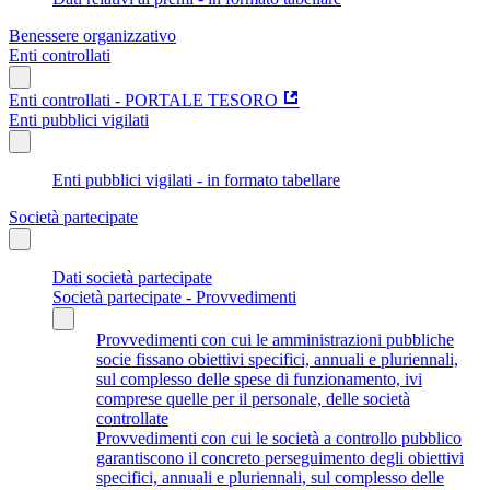
Benessere organizzativo
Enti controllati
Enti controllati - PORTALE TESORO
Enti pubblici vigilati
Enti pubblici vigilati - in formato tabellare
Società partecipate
Dati società partecipate
Società partecipate - Provvedimenti
Provvedimenti con cui le amministrazioni pubbliche
socie fissano obiettivi specifici, annuali e pluriennali,
sul complesso delle spese di funzionamento, ivi
comprese quelle per il personale, delle società
controllate
Provvedimenti con cui le società a controllo pubblico
garantiscono il concreto perseguimento degli obiettivi
specifici, annuali e pluriennali, sul complesso delle