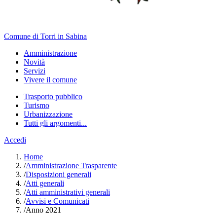
Comune di Torri in Sabina
Amministrazione
Novità
Servizi
Vivere il comune
Trasporto pubblico
Turismo
Urbanizzazione
Tutti gli argomenti...
Accedi
Home
/
Amministrazione Trasparente
/
Disposizioni generali
/
Atti generali
/
Atti amministrativi generali
/
Avvisi e Comunicati
/
Anno 2021