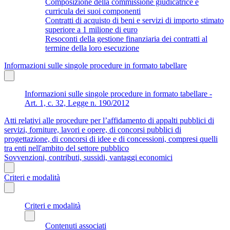
Composizione della commissione giudicatrice e
curricula dei suoi componenti
Contratti di acquisto di beni e servizi di importo stimato
superiore a 1 milione di euro
Resoconti della gestione finanziaria dei contratti al
termine della loro esecuzione
Informazioni sulle singole procedure in formato tabellare
Informazioni sulle singole procedure in formato tabellare -
Art. 1, c. 32, Legge n. 190/2012
Atti relativi alle procedure per l’affidamento di appalti pubblici di
servizi, forniture, lavori e opere, di concorsi pubblici di
progettazione, di concorsi di idee e di concessioni, compresi quelli
tra enti nell'ambito del settore pubblico
Sovvenzioni, contributi, sussidi, vantaggi economici
Criteri e modalità
Criteri e modalità
Contenuti associati