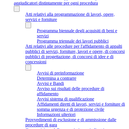
aggiudicatori distintamente per ogni procedura
Atti relativi alla programmazione di lavori, opere,
servizi e forniture
Programma biennale degli acquisiti di beni e
servizi
Programma triennale dei lavori pubblici
Atti relativi alle procedure per l'affidamento di appalti
pubblici di servizi, forniture, lavori e opere, di concorsi
pubblici di progettazione, di concorsi di idee e di
concessioni
Avvisi di preinformazione
Determina a contrarre
Avvisi e Bandi
Avviso sui risultati delle procedure di
affidamento
Avvisi sistema di qualificazione
Affidamenti diretti di lavori, servizi e forniture di
somma urgenza e di protezione civile
Informazioni ulteriori
Provvedimenti di esclusione e di ammissione dalle
procedure di gara