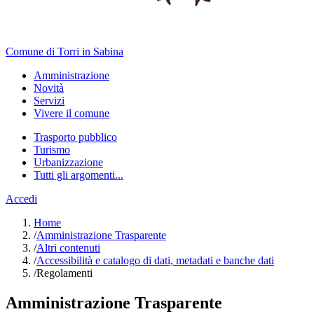
Comune di Torri in Sabina
Amministrazione
Novità
Servizi
Vivere il comune
Trasporto pubblico
Turismo
Urbanizzazione
Tutti gli argomenti...
Accedi
Home
/
Amministrazione Trasparente
/
Altri contenuti
/
Accessibilità e catalogo di dati, metadati e banche dati
/
Regolamenti
Amministrazione Trasparente