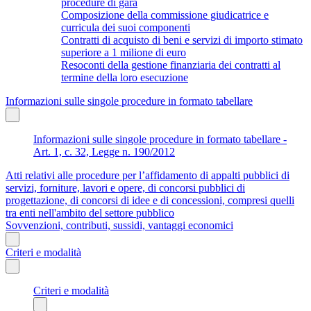
procedure di gara
Composizione della commissione giudicatrice e
curricula dei suoi componenti
Contratti di acquisto di beni e servizi di importo stimato
superiore a 1 milione di euro
Resoconti della gestione finanziaria dei contratti al
termine della loro esecuzione
Informazioni sulle singole procedure in formato tabellare
Informazioni sulle singole procedure in formato tabellare -
Art. 1, c. 32, Legge n. 190/2012
Atti relativi alle procedure per l’affidamento di appalti pubblici di
servizi, forniture, lavori e opere, di concorsi pubblici di
progettazione, di concorsi di idee e di concessioni, compresi quelli
tra enti nell'ambito del settore pubblico
Sovvenzioni, contributi, sussidi, vantaggi economici
Criteri e modalità
Criteri e modalità