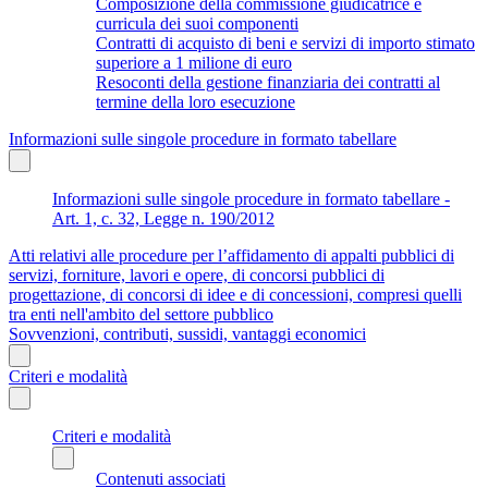
Composizione della commissione giudicatrice e
curricula dei suoi componenti
Contratti di acquisto di beni e servizi di importo stimato
superiore a 1 milione di euro
Resoconti della gestione finanziaria dei contratti al
termine della loro esecuzione
Informazioni sulle singole procedure in formato tabellare
Informazioni sulle singole procedure in formato tabellare -
Art. 1, c. 32, Legge n. 190/2012
Atti relativi alle procedure per l’affidamento di appalti pubblici di
servizi, forniture, lavori e opere, di concorsi pubblici di
progettazione, di concorsi di idee e di concessioni, compresi quelli
tra enti nell'ambito del settore pubblico
Sovvenzioni, contributi, sussidi, vantaggi economici
Criteri e modalità
Criteri e modalità
Contenuti associati