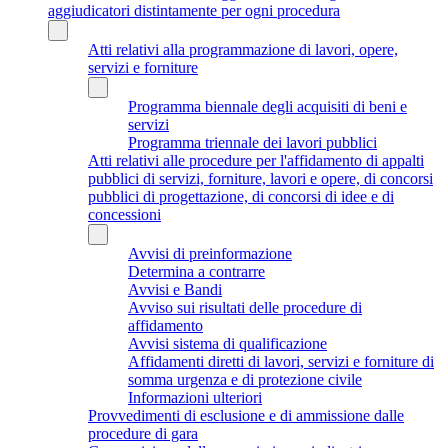
aggiudicatori distintamente per ogni procedura
Atti relativi alla programmazione di lavori, opere,
servizi e forniture
Programma biennale degli acquisiti di beni e
servizi
Programma triennale dei lavori pubblici
Atti relativi alle procedure per l'affidamento di appalti
pubblici di servizi, forniture, lavori e opere, di concorsi
pubblici di progettazione, di concorsi di idee e di
concessioni
Avvisi di preinformazione
Determina a contrarre
Avvisi e Bandi
Avviso sui risultati delle procedure di
affidamento
Avvisi sistema di qualificazione
Affidamenti diretti di lavori, servizi e forniture di
somma urgenza e di protezione civile
Informazioni ulteriori
Provvedimenti di esclusione e di ammissione dalle
procedure di gara