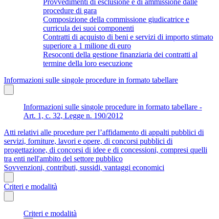
Provvedimenti di esclusione e di ammissione dalle
procedure di gara
Composizione della commissione giudicatrice e
curricula dei suoi componenti
Contratti di acquisto di beni e servizi di importo stimato
superiore a 1 milione di euro
Resoconti della gestione finanziaria dei contratti al
termine della loro esecuzione
Informazioni sulle singole procedure in formato tabellare
Informazioni sulle singole procedure in formato tabellare -
Art. 1, c. 32, Legge n. 190/2012
Atti relativi alle procedure per l’affidamento di appalti pubblici di
servizi, forniture, lavori e opere, di concorsi pubblici di
progettazione, di concorsi di idee e di concessioni, compresi quelli
tra enti nell'ambito del settore pubblico
Sovvenzioni, contributi, sussidi, vantaggi economici
Criteri e modalità
Criteri e modalità