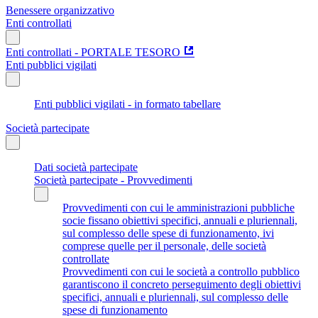
Benessere organizzativo
Enti controllati
Enti controllati - PORTALE TESORO
Enti pubblici vigilati
Enti pubblici vigilati - in formato tabellare
Società partecipate
Dati società partecipate
Società partecipate - Provvedimenti
Provvedimenti con cui le amministrazioni pubbliche
socie fissano obiettivi specifici, annuali e pluriennali,
sul complesso delle spese di funzionamento, ivi
comprese quelle per il personale, delle società
controllate
Provvedimenti con cui le società a controllo pubblico
garantiscono il concreto perseguimento degli obiettivi
specifici, annuali e pluriennali, sul complesso delle
spese di funzionamento