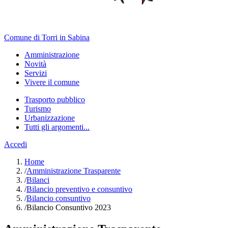
Comune di Torri in Sabina
Amministrazione
Novità
Servizi
Vivere il comune
Trasporto pubblico
Turismo
Urbanizzazione
Tutti gli argomenti...
Accedi
Home
/
Amministrazione Trasparente
/
Bilanci
/
Bilancio preventivo e consuntivo
/
Bilancio consuntivo
/
Bilancio Consuntivo 2023