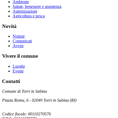
Ambiente
Salute, benessere e assistenza
Autorizzazioni
Agricoltura e pesca
Novità
Notizie
Comunicati
Avvisi
Vivere il comune
Luoghi
Eventi
Contatti
Comune di Torri in Sabina
Piazza Roma, 6 - 02049 Torri in Sabina (RI)
Codice fiscale: 00110270576