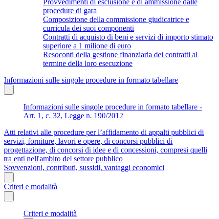
Provvedimenti di esclusione e di ammissione dalle
procedure di gara
Composizione della commissione giudicatrice e
curricula dei suoi componenti
Contratti di acquisto di beni e servizi di importo stimato
superiore a 1 milione di euro
Resoconti della gestione finanziaria dei contratti al
termine della loro esecuzione
Informazioni sulle singole procedure in formato tabellare
Informazioni sulle singole procedure in formato tabellare -
Art. 1, c. 32, Legge n. 190/2012
Atti relativi alle procedure per l’affidamento di appalti pubblici di
servizi, forniture, lavori e opere, di concorsi pubblici di
progettazione, di concorsi di idee e di concessioni, compresi quelli
tra enti nell'ambito del settore pubblico
Sovvenzioni, contributi, sussidi, vantaggi economici
Criteri e modalità
Criteri e modalità