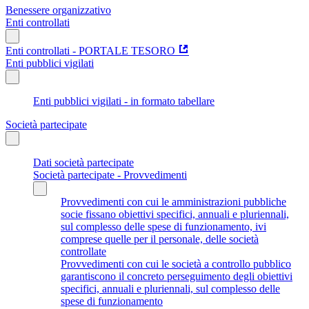
Benessere organizzativo
Enti controllati
Enti controllati - PORTALE TESORO
Enti pubblici vigilati
Enti pubblici vigilati - in formato tabellare
Società partecipate
Dati società partecipate
Società partecipate - Provvedimenti
Provvedimenti con cui le amministrazioni pubbliche
socie fissano obiettivi specifici, annuali e pluriennali,
sul complesso delle spese di funzionamento, ivi
comprese quelle per il personale, delle società
controllate
Provvedimenti con cui le società a controllo pubblico
garantiscono il concreto perseguimento degli obiettivi
specifici, annuali e pluriennali, sul complesso delle
spese di funzionamento