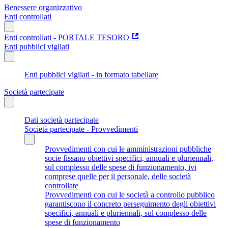
Benessere organizzativo
Enti controllati
Enti controllati - PORTALE TESORO
Enti pubblici vigilati
Enti pubblici vigilati - in formato tabellare
Società partecipate
Dati società partecipate
Società partecipate - Provvedimenti
Provvedimenti con cui le amministrazioni pubbliche
socie fissano obiettivi specifici, annuali e pluriennali,
sul complesso delle spese di funzionamento, ivi
comprese quelle per il personale, delle società
controllate
Provvedimenti con cui le società a controllo pubblico
garantiscono il concreto perseguimento degli obiettivi
specifici, annuali e pluriennali, sul complesso delle
spese di funzionamento