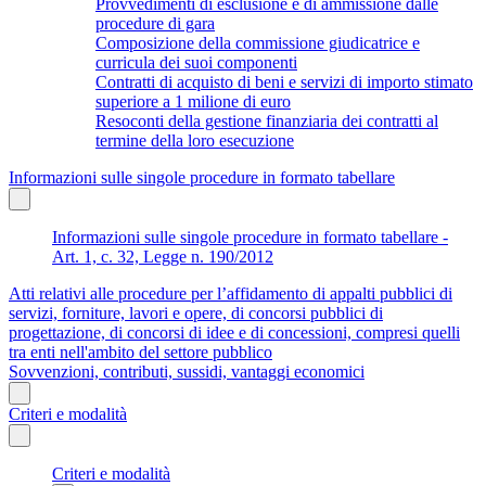
Provvedimenti di esclusione e di ammissione dalle
procedure di gara
Composizione della commissione giudicatrice e
curricula dei suoi componenti
Contratti di acquisto di beni e servizi di importo stimato
superiore a 1 milione di euro
Resoconti della gestione finanziaria dei contratti al
termine della loro esecuzione
Informazioni sulle singole procedure in formato tabellare
Informazioni sulle singole procedure in formato tabellare -
Art. 1, c. 32, Legge n. 190/2012
Atti relativi alle procedure per l’affidamento di appalti pubblici di
servizi, forniture, lavori e opere, di concorsi pubblici di
progettazione, di concorsi di idee e di concessioni, compresi quelli
tra enti nell'ambito del settore pubblico
Sovvenzioni, contributi, sussidi, vantaggi economici
Criteri e modalità
Criteri e modalità