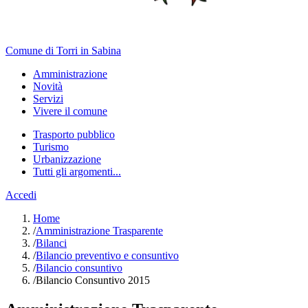
Comune di Torri in Sabina
Amministrazione
Novità
Servizi
Vivere il comune
Trasporto pubblico
Turismo
Urbanizzazione
Tutti gli argomenti...
Accedi
Home
/
Amministrazione Trasparente
/
Bilanci
/
Bilancio preventivo e consuntivo
/
Bilancio consuntivo
/
Bilancio Consuntivo 2015