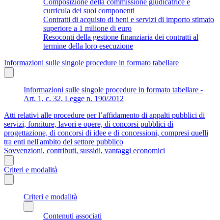
Composizione della commissione giudicatrice e
curricula dei suoi componenti
Contratti di acquisto di beni e servizi di importo stimato
superiore a 1 milione di euro
Resoconti della gestione finanziaria dei contratti al
termine della loro esecuzione
Informazioni sulle singole procedure in formato tabellare
Informazioni sulle singole procedure in formato tabellare -
Art. 1, c. 32, Legge n. 190/2012
Atti relativi alle procedure per l’affidamento di appalti pubblici di
servizi, forniture, lavori e opere, di concorsi pubblici di
progettazione, di concorsi di idee e di concessioni, compresi quelli
tra enti nell'ambito del settore pubblico
Sovvenzioni, contributi, sussidi, vantaggi economici
Criteri e modalità
Criteri e modalità
Contenuti associati