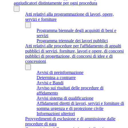
aggiudicatori distintamente per ogni procedura
Atti relativi alla programmazione di lavori, opere,
servizi e forniture
Programma biennale degli acquisiti di beni e
servizi
Programma triennale dei lavori pubblici
Atti relativi alle procedure per l'affidamento di appalti
pubblici di servizi, forniture, lavori e opere, di concorsi
pubblici di progettazione, di concorsi di idee e di
concessioni
Avvisi di preinformazione
Determina a contrarre
Avvisi e Bandi
Avviso sui risultati delle procedure di
affidamento
Avvisi sistema di qualificazione
Affidamenti diretti di lavori, servizi e forniture di
somma urgenza e di protezione civile
Informazioni ulteriori
Provvedimenti di esclusione e di ammissione dalle
procedure di gara