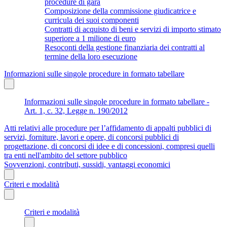
procedure di gara
Composizione della commissione giudicatrice e
curricula dei suoi componenti
Contratti di acquisto di beni e servizi di importo stimato
superiore a 1 milione di euro
Resoconti della gestione finanziaria dei contratti al
termine della loro esecuzione
Informazioni sulle singole procedure in formato tabellare
Informazioni sulle singole procedure in formato tabellare -
Art. 1, c. 32, Legge n. 190/2012
Atti relativi alle procedure per l’affidamento di appalti pubblici di
servizi, forniture, lavori e opere, di concorsi pubblici di
progettazione, di concorsi di idee e di concessioni, compresi quelli
tra enti nell'ambito del settore pubblico
Sovvenzioni, contributi, sussidi, vantaggi economici
Criteri e modalità
Criteri e modalità