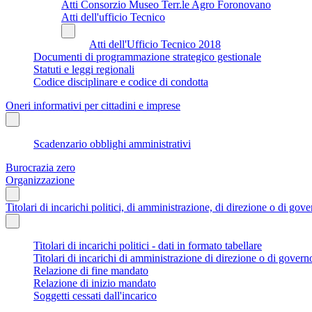
Atti Consorzio Museo Terr.le Agro Foronovano
Atti dell'ufficio Tecnico
Atti dell'Ufficio Tecnico 2018
Documenti di programmazione strategico gestionale
Statuti e leggi regionali
Codice disciplinare e codice di condotta
Oneri informativi per cittadini e imprese
Scadenzario obblighi amministrativi
Burocrazia zero
Organizzazione
Titolari di incarichi politici, di amministrazione, di direzione o di gov
Titolari di incarichi politici - dati in formato tabellare
Titolari di incarichi di amministrazione di direzione o di govern
Relazione di fine mandato
Relazione di inizio mandato
Soggetti cessati dall'incarico