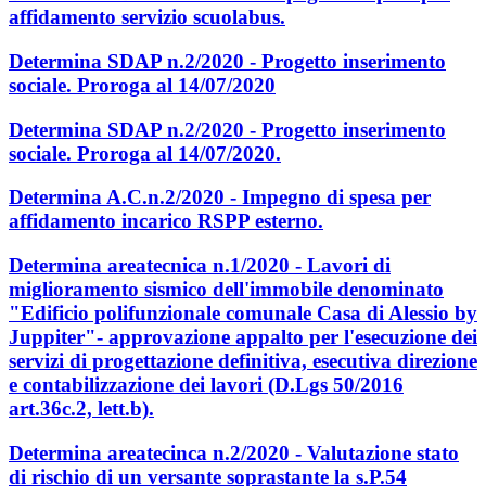
affidamento servizio scuolabus.
Determina SDAP n.2/2020 - Progetto inserimento
sociale. Proroga al 14/07/2020
Determina SDAP n.2/2020 - Progetto inserimento
sociale. Proroga al 14/07/2020.
Determina A.C.n.2/2020 - Impegno di spesa per
affidamento incarico RSPP esterno.
Determina areatecnica n.1/2020 - Lavori di
miglioramento sismico dell'immobile denominato
"Edificio polifunzionale comunale Casa di Alessio by
Juppiter"- approvazione appalto per l'esecuzione dei
servizi di progettazione definitiva, esecutiva direzione
e contabilizzazione dei lavori (D.Lgs 50/2016
art.36c.2, lett.b).
Determina areatecinca n.2/2020 - Valutazione stato
di rischio di un versante soprastante la s.P.54