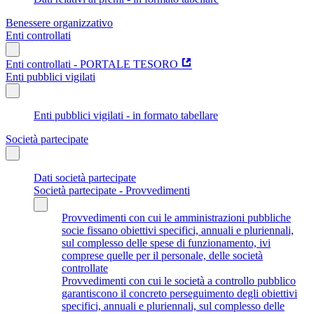
Benessere organizzativo
Enti controllati
Enti controllati - PORTALE TESORO
Enti pubblici vigilati
Enti pubblici vigilati - in formato tabellare
Società partecipate
Dati società partecipate
Società partecipate - Provvedimenti
Provvedimenti con cui le amministrazioni pubbliche
socie fissano obiettivi specifici, annuali e pluriennali,
sul complesso delle spese di funzionamento, ivi
comprese quelle per il personale, delle società
controllate
Provvedimenti con cui le società a controllo pubblico
garantiscono il concreto perseguimento degli obiettivi
specifici, annuali e pluriennali, sul complesso delle