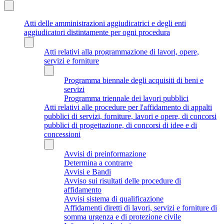
Atti delle amministrazioni aggiudicatrici e degli enti
aggiudicatori distintamente per ogni procedura
Atti relativi alla programmazione di lavori, opere,
servizi e forniture
Programma biennale degli acquisiti di beni e
servizi
Programma triennale dei lavori pubblici
Atti relativi alle procedure per l'affidamento di appalti
pubblici di servizi, forniture, lavori e opere, di concorsi
pubblici di progettazione, di concorsi di idee e di
concessioni
Avvisi di preinformazione
Determina a contrarre
Avvisi e Bandi
Avviso sui risultati delle procedure di
affidamento
Avvisi sistema di qualificazione
Affidamenti diretti di lavori, servizi e forniture di
somma urgenza e di protezione civile