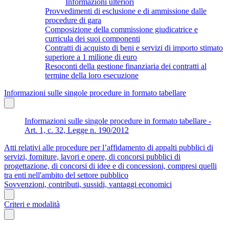
Informazioni ulteriori
Provvedimenti di esclusione e di ammissione dalle
procedure di gara
Composizione della commissione giudicatrice e
curricula dei suoi componenti
Contratti di acquisto di beni e servizi di importo stimato
superiore a 1 milione di euro
Resoconti della gestione finanziaria dei contratti al
termine della loro esecuzione
Informazioni sulle singole procedure in formato tabellare
Informazioni sulle singole procedure in formato tabellare -
Art. 1, c. 32, Legge n. 190/2012
Atti relativi alle procedure per l’affidamento di appalti pubblici di
servizi, forniture, lavori e opere, di concorsi pubblici di
progettazione, di concorsi di idee e di concessioni, compresi quelli
tra enti nell'ambito del settore pubblico
Sovvenzioni, contributi, sussidi, vantaggi economici
Criteri e modalità