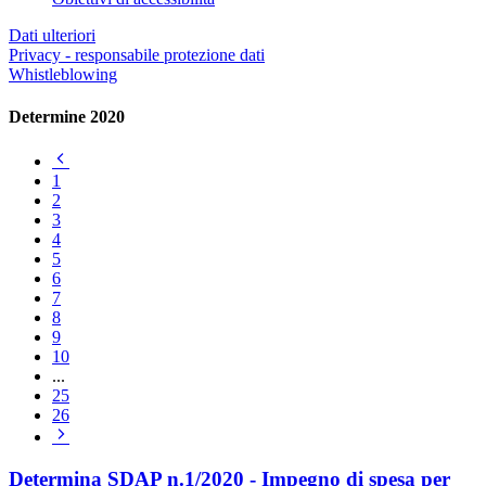
Dati ulteriori
Privacy - responsabile protezione dati
Whistleblowing
Determine 2020
Pagina
precedente
1
2
3
4
5
6
7
8
9
10
...
25
26
Pagina
successiva
Determina SDAP n.1/2020 - Impegno di spesa per