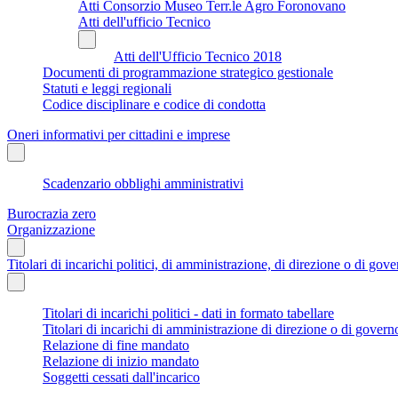
Atti Consorzio Museo Terr.le Agro Foronovano
Atti dell'ufficio Tecnico
Atti dell'Ufficio Tecnico 2018
Documenti di programmazione strategico gestionale
Statuti e leggi regionali
Codice disciplinare e codice di condotta
Oneri informativi per cittadini e imprese
Scadenzario obblighi amministrativi
Burocrazia zero
Organizzazione
Titolari di incarichi politici, di amministrazione, di direzione o di gov
Titolari di incarichi politici - dati in formato tabellare
Titolari di incarichi di amministrazione di direzione o di govern
Relazione di fine mandato
Relazione di inizio mandato
Soggetti cessati dall'incarico