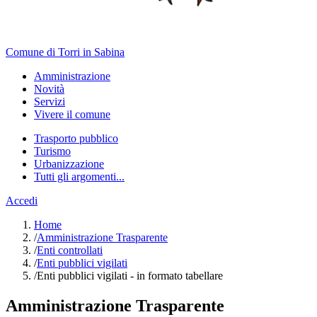
Comune di Torri in Sabina
Amministrazione
Novità
Servizi
Vivere il comune
Trasporto pubblico
Turismo
Urbanizzazione
Tutti gli argomenti...
Accedi
Home
/
Amministrazione Trasparente
/
Enti controllati
/
Enti pubblici vigilati
/
Enti pubblici vigilati - in formato tabellare
Amministrazione Trasparente