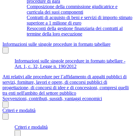
procedure di gara
Composizione della commissione giudicatrice e
curricula dei suoi componenti
Contratti di acquisto di beni e servizi di importo stimato
superiore a 1 milione di euro
Resoconti della gestione finanziaria dei contratti al
termine della loro esecuzione
Informazioni sulle singole procedure in formato tabellare
Informazioni sulle singole procedure in formato tabellare -
Art. 1, c. 32, Legge n. 190/2012
Atti relativi alle procedure per l’affidamento di appalti pubblici di
servizi, forniture, lavori e opere, di concorsi pubblici di
progettazione, di concorsi di idee e di concessioni, compresi quelli
tra enti nell'ambito del settore pubblico
Sovvenzioni, contributi, sussidi, vantaggi economici
Criteri e modalità
Criteri e modalità