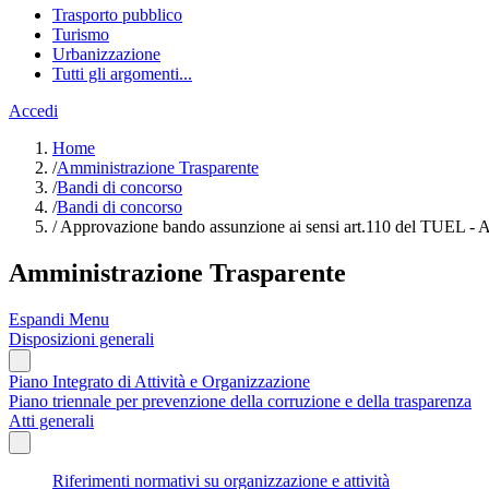
Trasporto pubblico
Turismo
Urbanizzazione
Tutti gli argomenti...
Accedi
Home
/
Amministrazione Trasparente
/
Bandi di concorso
/
Bandi di concorso
/
Approvazione bando assunzione ai sensi art.110 del TUEL 
Amministrazione Trasparente
Espandi Menu
Disposizioni generali
Piano Integrato di Attività e Organizzazione
Piano triennale per prevenzione della corruzione e della trasparenza
Atti generali
Riferimenti normativi su organizzazione e attività