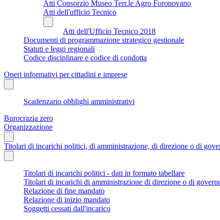
Atti Consorzio Museo Terr.le Agro Foronovano
Atti dell'ufficio Tecnico
Atti dell'Ufficio Tecnico 2018
Documenti di programmazione strategico gestionale
Statuti e leggi regionali
Codice disciplinare e codice di condotta
Oneri informativi per cittadini e imprese
Scadenzario obblighi amministrativi
Burocrazia zero
Organizzazione
Titolari di incarichi politici, di amministrazione, di direzione o di gov
Titolari di incarichi politici - dati in formato tabellare
Titolari di incarichi di amministrazione di direzione o di govern
Relazione di fine mandato
Relazione di inizio mandato
Soggetti cessati dall'incarico