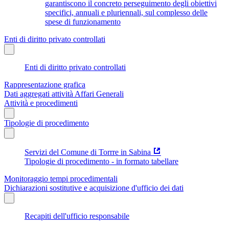
garantiscono il concreto perseguimento degli obiettivi
specifici, annuali e pluriennali, sul complesso delle
spese di funzionamento
Enti di diritto privato controllati
Enti di diritto privato controllati
Rappresentazione grafica
Dati aggregati attività Affari Generali
Attività e procedimenti
Tipologie di procedimento
Servizi del Comune di Torrre in Sabina
Tipologie di procedimento - in formato tabellare
Monitoraggio tempi procedimentali
Dichiarazioni sostitutive e acquisizione d'ufficio dei dati
Recapiti dell'ufficio responsabile