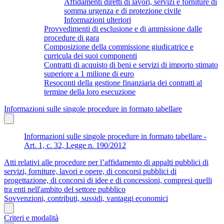
Affidamenti diretti di lavori, servizi e forniture di
somma urgenza e di protezione civile
Informazioni ulteriori
Provvedimenti di esclusione e di ammissione dalle
procedure di gara
Composizione della commissione giudicatrice e
curricula dei suoi componenti
Contratti di acquisto di beni e servizi di importo stimato
superiore a 1 milione di euro
Resoconti della gestione finanziaria dei contratti al
termine della loro esecuzione
Informazioni sulle singole procedure in formato tabellare
Informazioni sulle singole procedure in formato tabellare -
Art. 1, c. 32, Legge n. 190/2012
Atti relativi alle procedure per l’affidamento di appalti pubblici di
servizi, forniture, lavori e opere, di concorsi pubblici di
progettazione, di concorsi di idee e di concessioni, compresi quelli
tra enti nell'ambito del settore pubblico
Sovvenzioni, contributi, sussidi, vantaggi economici
Criteri e modalità