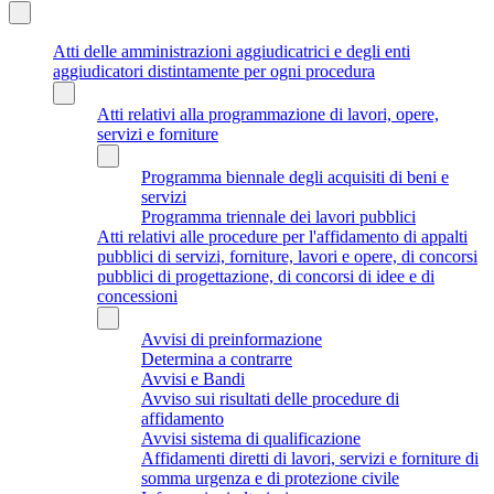
Atti delle amministrazioni aggiudicatrici e degli enti
aggiudicatori distintamente per ogni procedura
Atti relativi alla programmazione di lavori, opere,
servizi e forniture
Programma biennale degli acquisiti di beni e
servizi
Programma triennale dei lavori pubblici
Atti relativi alle procedure per l'affidamento di appalti
pubblici di servizi, forniture, lavori e opere, di concorsi
pubblici di progettazione, di concorsi di idee e di
concessioni
Avvisi di preinformazione
Determina a contrarre
Avvisi e Bandi
Avviso sui risultati delle procedure di
affidamento
Avvisi sistema di qualificazione
Affidamenti diretti di lavori, servizi e forniture di
somma urgenza e di protezione civile