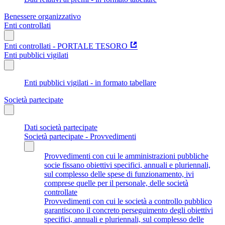
Benessere organizzativo
Enti controllati
Enti controllati - PORTALE TESORO
Enti pubblici vigilati
Enti pubblici vigilati - in formato tabellare
Società partecipate
Dati società partecipate
Società partecipate - Provvedimenti
Provvedimenti con cui le amministrazioni pubbliche
socie fissano obiettivi specifici, annuali e pluriennali,
sul complesso delle spese di funzionamento, ivi
comprese quelle per il personale, delle società
controllate
Provvedimenti con cui le società a controllo pubblico
garantiscono il concreto perseguimento degli obiettivi
specifici, annuali e pluriennali, sul complesso delle