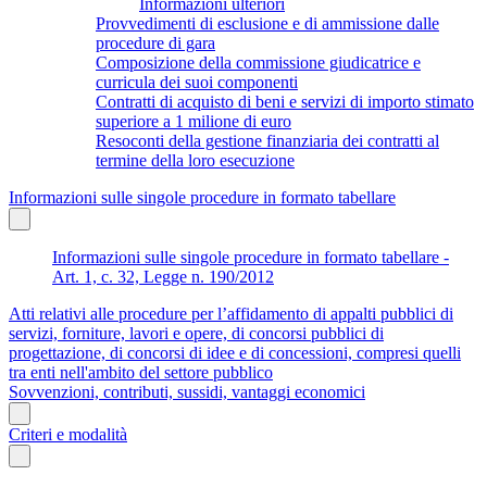
Informazioni ulteriori
Provvedimenti di esclusione e di ammissione dalle
procedure di gara
Composizione della commissione giudicatrice e
curricula dei suoi componenti
Contratti di acquisto di beni e servizi di importo stimato
superiore a 1 milione di euro
Resoconti della gestione finanziaria dei contratti al
termine della loro esecuzione
Informazioni sulle singole procedure in formato tabellare
Informazioni sulle singole procedure in formato tabellare -
Art. 1, c. 32, Legge n. 190/2012
Atti relativi alle procedure per l’affidamento di appalti pubblici di
servizi, forniture, lavori e opere, di concorsi pubblici di
progettazione, di concorsi di idee e di concessioni, compresi quelli
tra enti nell'ambito del settore pubblico
Sovvenzioni, contributi, sussidi, vantaggi economici
Criteri e modalità