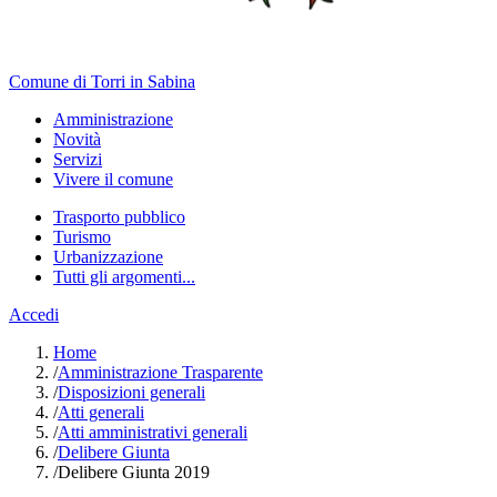
Comune di Torri in Sabina
Amministrazione
Novità
Servizi
Vivere il comune
Trasporto pubblico
Turismo
Urbanizzazione
Tutti gli argomenti...
Accedi
Home
/
Amministrazione Trasparente
/
Disposizioni generali
/
Atti generali
/
Atti amministrativi generali
/
Delibere Giunta
/
Delibere Giunta 2019