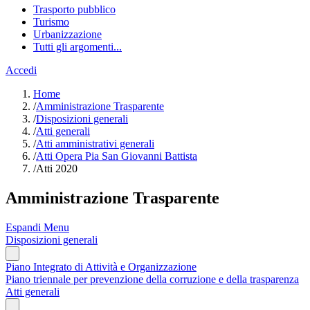
Trasporto pubblico
Turismo
Urbanizzazione
Tutti gli argomenti...
Accedi
Home
/
Amministrazione Trasparente
/
Disposizioni generali
/
Atti generali
/
Atti amministrativi generali
/
Atti Opera Pia San Giovanni Battista
/
Atti 2020
Amministrazione Trasparente
Espandi Menu
Disposizioni generali
Piano Integrato di Attività e Organizzazione
Piano triennale per prevenzione della corruzione e della trasparenza
Atti generali