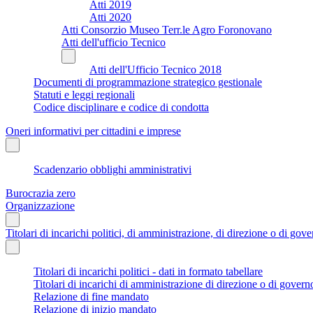
Atti 2019
Atti 2020
Atti Consorzio Museo Terr.le Agro Foronovano
Atti dell'ufficio Tecnico
Atti dell'Ufficio Tecnico 2018
Documenti di programmazione strategico gestionale
Statuti e leggi regionali
Codice disciplinare e codice di condotta
Oneri informativi per cittadini e imprese
Scadenzario obblighi amministrativi
Burocrazia zero
Organizzazione
Titolari di incarichi politici, di amministrazione, di direzione o di gov
Titolari di incarichi politici - dati in formato tabellare
Titolari di incarichi di amministrazione di direzione o di govern
Relazione di fine mandato
Relazione di inizio mandato