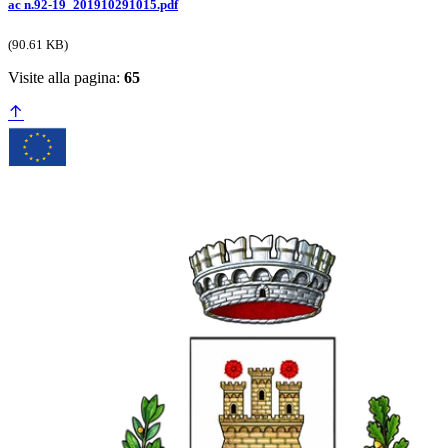
ac n.92-19_201910291015.pdf
(90.61 KB)
Visite alla pagina:
65