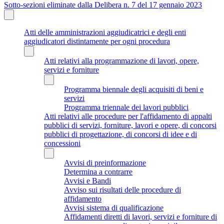
Sotto-sezioni eliminate dalla Delibera n. 7 del 17 gennaio 2023
Atti delle amministrazioni aggiudicatrici e degli enti
aggiudicatori distintamente per ogni procedura
Atti relativi alla programmazione di lavori, opere,
servizi e forniture
Programma biennale degli acquisiti di beni e
servizi
Programma triennale dei lavori pubblici
Atti relativi alle procedure per l'affidamento di appalti
pubblici di servizi, forniture, lavori e opere, di concorsi
pubblici di progettazione, di concorsi di idee e di
concessioni
Avvisi di preinformazione
Determina a contrarre
Avvisi e Bandi
Avviso sui risultati delle procedure di
affidamento
Avvisi sistema di qualificazione
Affidamenti diretti di lavori, servizi e forniture di