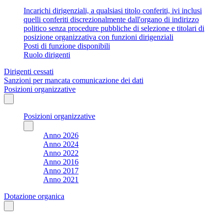
Incarichi dirigenziali, a qualsiasi titolo conferiti, ivi inclusi
quelli conferiti discrezionalmente dall'organo di indirizzo
politico senza procedure pubbliche di selezione e titolari di
posizione organizzativa con funzioni dirigenziali
Posti di funzione disponibili
Ruolo dirigenti
Dirigenti cessati
Sanzioni per mancata comunicazione dei dati
Posizioni organizzative
Posizioni organizzative
Anno 2026
Anno 2024
Anno 2022
Anno 2016
Anno 2017
Anno 2021
Dotazione organica