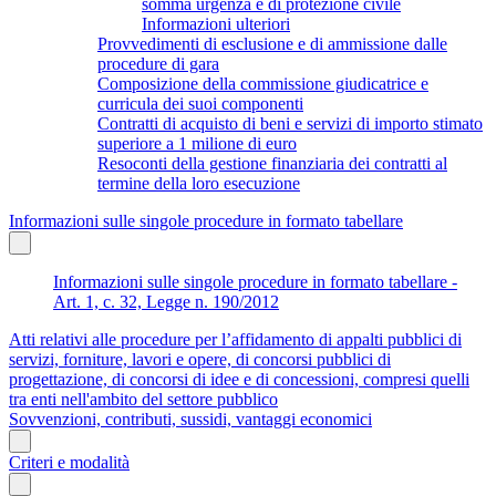
somma urgenza e di protezione civile
Informazioni ulteriori
Provvedimenti di esclusione e di ammissione dalle
procedure di gara
Composizione della commissione giudicatrice e
curricula dei suoi componenti
Contratti di acquisto di beni e servizi di importo stimato
superiore a 1 milione di euro
Resoconti della gestione finanziaria dei contratti al
termine della loro esecuzione
Informazioni sulle singole procedure in formato tabellare
Informazioni sulle singole procedure in formato tabellare -
Art. 1, c. 32, Legge n. 190/2012
Atti relativi alle procedure per l’affidamento di appalti pubblici di
servizi, forniture, lavori e opere, di concorsi pubblici di
progettazione, di concorsi di idee e di concessioni, compresi quelli
tra enti nell'ambito del settore pubblico
Sovvenzioni, contributi, sussidi, vantaggi economici
Criteri e modalità