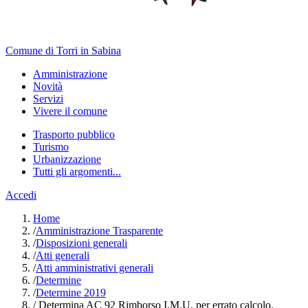
Comune di Torri in Sabina
Amministrazione
Novità
Servizi
Vivere il comune
Trasporto pubblico
Turismo
Urbanizzazione
Tutti gli argomenti...
Accedi
Home
/
Amministrazione Trasparente
/
Disposizioni generali
/
Atti generali
/
Atti amministrativi generali
/
Determine
/
Determine 2019
/
Determina AC 92 Rimborso I.M.U. per errato calcolo.