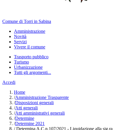
Comune di Torri in Sabina
Amministrazione
Novità
Servizi
Vivere il comune
Trasporto pubblico
Turismo
Urbanizzazione
Tutti gli argomenti...
Accedi
Home
/
Amministrazione Trasparente
/
Disposizioni generali
/
Atti generali
/
Atti amministrativi generali
/
Determine
/
Determine 2021
/
Determina A.C.n.107/2021 - Liquidazione alla sig.ra