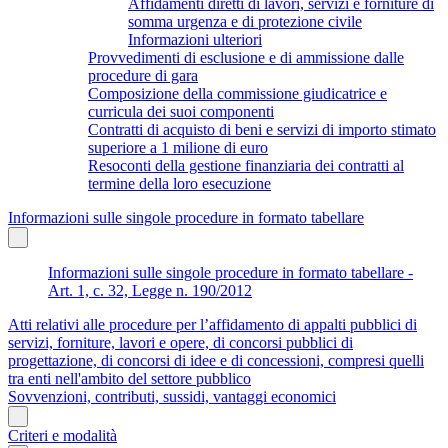
Affidamenti diretti di lavori, servizi e forniture di
somma urgenza e di protezione civile
Informazioni ulteriori
Provvedimenti di esclusione e di ammissione dalle
procedure di gara
Composizione della commissione giudicatrice e
curricula dei suoi componenti
Contratti di acquisto di beni e servizi di importo stimato
superiore a 1 milione di euro
Resoconti della gestione finanziaria dei contratti al
termine della loro esecuzione
Informazioni sulle singole procedure in formato tabellare
Informazioni sulle singole procedure in formato tabellare -
Art. 1, c. 32, Legge n. 190/2012
Atti relativi alle procedure per l’affidamento di appalti pubblici di
servizi, forniture, lavori e opere, di concorsi pubblici di
progettazione, di concorsi di idee e di concessioni, compresi quelli
tra enti nell'ambito del settore pubblico
Sovvenzioni, contributi, sussidi, vantaggi economici
Criteri e modalità