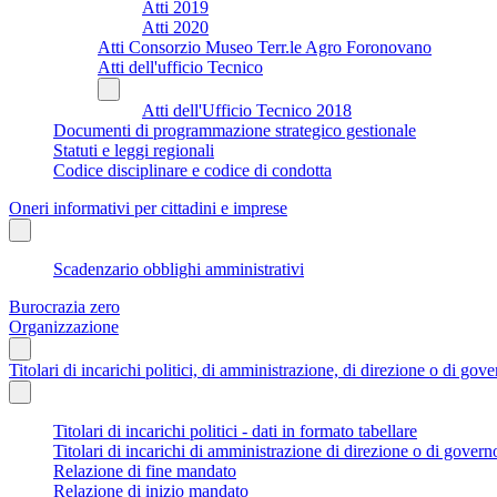
Atti 2019
Atti 2020
Atti Consorzio Museo Terr.le Agro Foronovano
Atti dell'ufficio Tecnico
Atti dell'Ufficio Tecnico 2018
Documenti di programmazione strategico gestionale
Statuti e leggi regionali
Codice disciplinare e codice di condotta
Oneri informativi per cittadini e imprese
Scadenzario obblighi amministrativi
Burocrazia zero
Organizzazione
Titolari di incarichi politici, di amministrazione, di direzione o di gov
Titolari di incarichi politici - dati in formato tabellare
Titolari di incarichi di amministrazione di direzione o di govern
Relazione di fine mandato
Relazione di inizio mandato