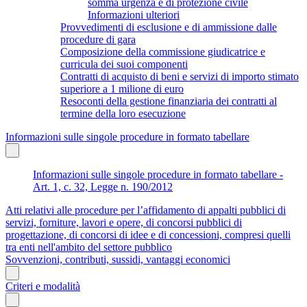
somma urgenza e di protezione civile
Informazioni ulteriori
Provvedimenti di esclusione e di ammissione dalle
procedure di gara
Composizione della commissione giudicatrice e
curricula dei suoi componenti
Contratti di acquisto di beni e servizi di importo stimato
superiore a 1 milione di euro
Resoconti della gestione finanziaria dei contratti al
termine della loro esecuzione
Informazioni sulle singole procedure in formato tabellare
Informazioni sulle singole procedure in formato tabellare -
Art. 1, c. 32, Legge n. 190/2012
Atti relativi alle procedure per l’affidamento di appalti pubblici di
servizi, forniture, lavori e opere, di concorsi pubblici di
progettazione, di concorsi di idee e di concessioni, compresi quelli
tra enti nell'ambito del settore pubblico
Sovvenzioni, contributi, sussidi, vantaggi economici
Criteri e modalità