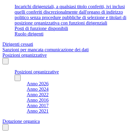
Incarichi dirigenziali, a qualsiasi titolo conferiti, ivi inclusi
quelli conferiti discrezionalmente dall'organo di indirizzo
politico senza procedure pubbliche di selezione e titolari di
posizione organizzativa con funzioni dirigenziali
Posti di funzione disponibili
Ruolo dirigenti
Dirigenti cessati
Sanzioni per mancata comunicazione dei dati
Posizioni organizzative
Posizioni organizzative
Anno 2026
Anno 2024
Anno 2022
Anno 2016
Anno 2017
Anno 2021
Dotazione organica