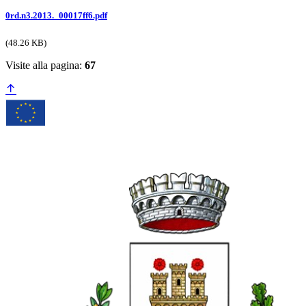
0rd.n3.2013._00017ff6.pdf
(48.26 KB)
Visite alla pagina:
67