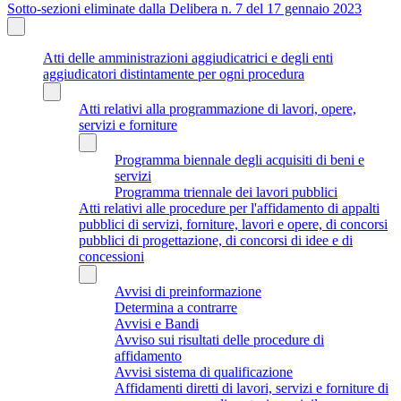
Sotto-sezioni eliminate dalla Delibera n. 7 del 17 gennaio 2023
Atti delle amministrazioni aggiudicatrici e degli enti
aggiudicatori distintamente per ogni procedura
Atti relativi alla programmazione di lavori, opere,
servizi e forniture
Programma biennale degli acquisiti di beni e
servizi
Programma triennale dei lavori pubblici
Atti relativi alle procedure per l'affidamento di appalti
pubblici di servizi, forniture, lavori e opere, di concorsi
pubblici di progettazione, di concorsi di idee e di
concessioni
Avvisi di preinformazione
Determina a contrarre
Avvisi e Bandi
Avviso sui risultati delle procedure di
affidamento
Avvisi sistema di qualificazione
Affidamenti diretti di lavori, servizi e forniture di