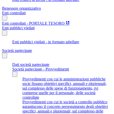
Benessere organizzativo
Enti controllati
Enti controllati - PORTALE TESORO
Enti pubblici vigilati
Enti pubblici vigilati - in formato tabellare
Società partecipate
Dati società partecipate
Società partecipate - Provvedimenti
Provvedimenti con cui le amministrazioni pubbliche
socie fissano obiettivi specifici, annuali e pluriennali,
sul complesso delle spese di funzionamento, ivi
comprese quelle per il personale, delle società
controllate
Provvedimenti con cui le società a controllo pubblico
garantiscono il concreto perseguimento degli obiettivi
specifici, annuali e pluriennali, sul complesso delle