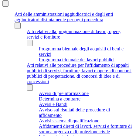
Atti delle amministrazioni aggiudicatrici e degli enti
aggiudicatori distintamente per ogni procedura
Atti relativi alla programmazione di lavori, opere,
servizi e forniture
Programma biennale degli acquisiti di beni e
servizi
Programma triennale dei lavori pubblici
Atti relativi alle procedure per l'affidamento di appalti
pubblici di servizi, forniture, lavori e opere, di concorsi
pubblici di progettazione, di concorsi di idee e di
concessioni
Avvisi di preinformazione
Determina a contrarre
Avvisi e Bandi
Avviso sui risultati delle procedure di
affidamento
Avvisi sistema di qualificazione
Affidamenti diretti di lavori, servizi e forniture di
somma urgenza e di protezione civile