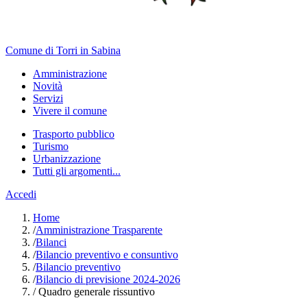
Comune di Torri in Sabina
Amministrazione
Novità
Servizi
Vivere il comune
Trasporto pubblico
Turismo
Urbanizzazione
Tutti gli argomenti...
Accedi
Home
/
Amministrazione Trasparente
/
Bilanci
/
Bilancio preventivo e consuntivo
/
Bilancio preventivo
/
Bilancio di previsione 2024-2026
/
Quadro generale rissuntivo