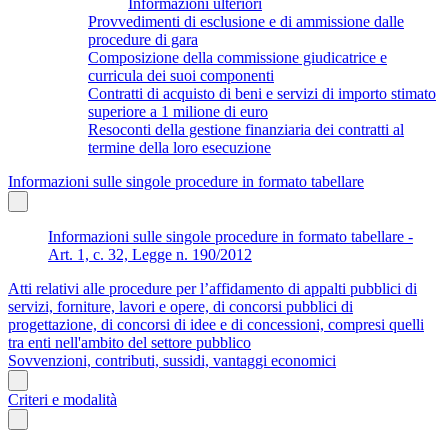
Informazioni ulteriori
Provvedimenti di esclusione e di ammissione dalle
procedure di gara
Composizione della commissione giudicatrice e
curricula dei suoi componenti
Contratti di acquisto di beni e servizi di importo stimato
superiore a 1 milione di euro
Resoconti della gestione finanziaria dei contratti al
termine della loro esecuzione
Informazioni sulle singole procedure in formato tabellare
Informazioni sulle singole procedure in formato tabellare -
Art. 1, c. 32, Legge n. 190/2012
Atti relativi alle procedure per l’affidamento di appalti pubblici di
servizi, forniture, lavori e opere, di concorsi pubblici di
progettazione, di concorsi di idee e di concessioni, compresi quelli
tra enti nell'ambito del settore pubblico
Sovvenzioni, contributi, sussidi, vantaggi economici
Criteri e modalità