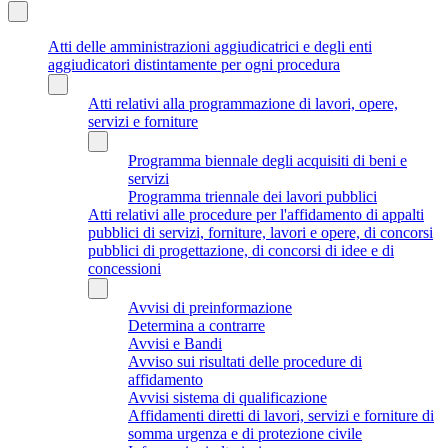
Atti delle amministrazioni aggiudicatrici e degli enti
aggiudicatori distintamente per ogni procedura
Atti relativi alla programmazione di lavori, opere,
servizi e forniture
Programma biennale degli acquisiti di beni e
servizi
Programma triennale dei lavori pubblici
Atti relativi alle procedure per l'affidamento di appalti
pubblici di servizi, forniture, lavori e opere, di concorsi
pubblici di progettazione, di concorsi di idee e di
concessioni
Avvisi di preinformazione
Determina a contrarre
Avvisi e Bandi
Avviso sui risultati delle procedure di
affidamento
Avvisi sistema di qualificazione
Affidamenti diretti di lavori, servizi e forniture di
somma urgenza e di protezione civile