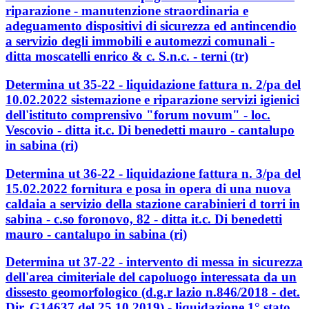
riparazione - manutenzione straordinaria e
adeguamento dispositivi di sicurezza ed antincendio
a servizio degli immobili e automezzi comunali -
ditta moscatelli enrico & c. S.n.c. - terni (tr)
Determina ut 35-22 - liquidazione fattura n. 2/pa del
10.02.2022 sistemazione e riparazione servizi igienici
dell'istituto comprensivo "forum novum" - loc.
Vescovio - ditta it.c. Di benedetti mauro - cantalupo
in sabina (ri)
Determina ut 36-22 - liquidazione fattura n. 3/pa del
15.02.2022 fornitura e posa in opera di una nuova
caldaia a servizio della stazione carabinieri d torri in
sabina - c.so foronovo, 82 - ditta it.c. Di benedetti
mauro - cantalupo in sabina (ri)
Determina ut 37-22 - intervento di messa in sicurezza
dell'area cimiteriale del capoluogo interessata da un
dissesto geomorfologico (d.g.r lazio n.846/2018 - det.
Dir. G14637 del 25.10.2019) - liquidazione 1° stato