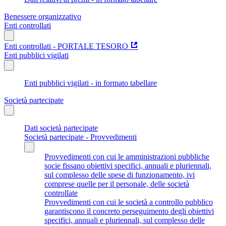
Benessere organizzativo
Enti controllati
Enti controllati - PORTALE TESORO
Enti pubblici vigilati
Enti pubblici vigilati - in formato tabellare
Società partecipate
Dati società partecipate
Società partecipate - Provvedimenti
Provvedimenti con cui le amministrazioni pubbliche
socie fissano obiettivi specifici, annuali e pluriennali,
sul complesso delle spese di funzionamento, ivi
comprese quelle per il personale, delle società
controllate
Provvedimenti con cui le società a controllo pubblico
garantiscono il concreto perseguimento degli obiettivi
specifici, annuali e pluriennali, sul complesso delle