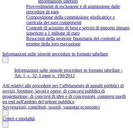
Informazioni ulteriori
Provvedimenti di esclusione e di ammissione dalle
procedure di gara
Composizione della commissione giudicatrice e
curricula dei suoi componenti
Contratti di acquisto di beni e servizi di importo stimato
superiore a 1 milione di euro
Resoconti della gestione finanziaria dei contratti al
termine della loro esecuzione
Informazioni sulle singole procedure in formato tabellare
Informazioni sulle singole procedure in formato tabellare -
Art. 1, c. 32, Legge n. 190/2012
Atti relativi alle procedure per l’affidamento di appalti pubblici di
servizi, forniture, lavori e opere, di concorsi pubblici di
progettazione, di concorsi di idee e di concessioni, compresi quelli
tra enti nell'ambito del settore pubblico
Sovvenzioni, contributi, sussidi, vantaggi economici
Criteri e modalità