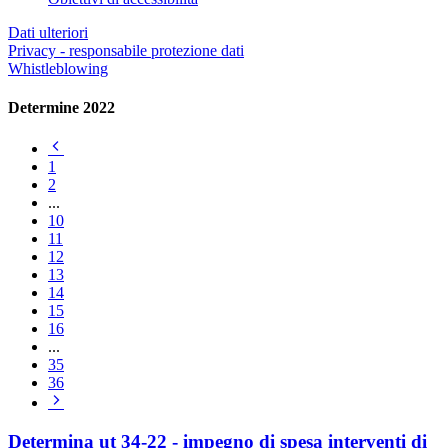
Dati ulteriori
Privacy - responsabile protezione dati
Whistleblowing
Determine 2022
Pagina
precedente
1
2
...
10
11
12
13
14
15
16
...
35
36
Pagina
successiva
Determina ut 34-22 - impegno di spesa interventi di