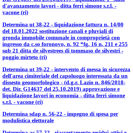
d'avanzamento lavori - ditta ferri simone s.r.l. -
vacone (ri)
Determina ut 38-22 - liquidazione fattura n. 14/00
del 18.01.2022 sostituzione canali e pluviali di
gronda immobile comunale in comproprietà con
ingresso da c.so foronovo, n. 92 *fg. 16 n. 211 e 255
sub 21 ditta de silvestrees di tommaso de silvestri -
poggio mirteto (ri)
Determina ut 39-22 - intervento di messa in sicurezza
dell'area cimiteriale del capoluogo interessata da un
dissesto geomorfologico - (d.g.r. Lazio n. 846/2018-
det. Dir. G14637 del 25.10.2019) approvazione e
liquidazione lavori in economia - ditta ferri simone
s.r.l. - vacone (ri)
Determina sdap n. 56-22 - impegno di spesa per
modulistica elettorale
Determina ac 57-22 - riaccertamento residui attivi e